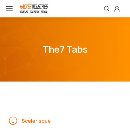
The7 Tabs
Scelerisque